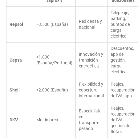
(aprox.)
adicionales
Telepeaje,
parking,
Red densa y
Repsol
>3.500 (España)
puntos de
nacional
carga
eléctrica
Descuentos,
Innovación y
app de
>1.800
Cepsa
transición
gestión,
(España/Portugal)
energética
carga
eléctrica
Flexibilidad y
Peajes,
Shell
>2.000 (España)
cobertura
recuperación
internacional
de IVA, app
Peajes,
Especialista
recuperación
en
DKV
Multimarca
de IVA,
transporte
gestión de
pesado
flotas