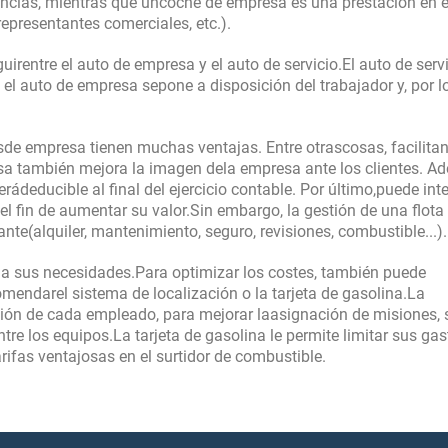
cancías, mientras que uncoche de empresa es una prestación en 
presentantes comerciales, etc.).
irentre el auto de empresa y el auto de servicio.El auto de serv
 el auto de empresa sepone a disposición del trabajador y, por l
osde empresa tienen muchas ventajas. Entre otrascosas, facilitan
sa también mejora la imagen dela empresa ante los clientes. Ad
rádeducible al final del ejercicio contable. Por último,puede inte
el fin de aumentar su valor.Sin embargo, la gestión de una flota
te(alquiler, mantenimiento, seguro, revisiones, combustible...).
 a sus necesidades.Para optimizar los costes, también puede
comendarel sistema de localización o la tarjeta de gasolina.La
ción de cada empleado, para mejorar laasignación de misiones, s
ntre los equipos.La tarjeta de gasolina le permite limitar sus ga
arifas ventajosas en el surtidor de combustible.