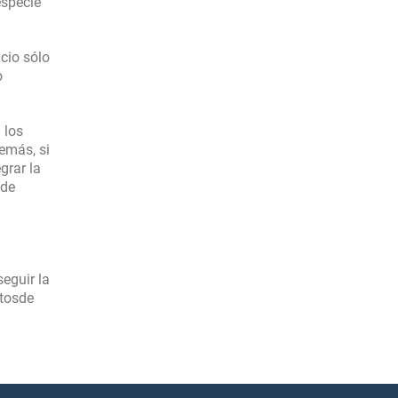
especie
icio sólo
o
 los
emás, si
grar la
 de
eguir la
stosde