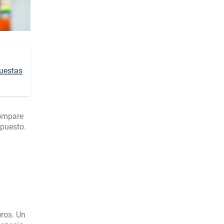
uestas
Compare
upuesto.
ros. Un