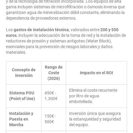
y de la tecnología de filtración incorporada. Los equipos de alta
gama incluyen sistemas de microfiltración o ósmosis inversa que
garantizan agua de mineralización débil constante, eliminando la
dependencia de proveedores externos.
Los
gastos de instalación técnica
, valorados entre
200 y 550
euros
, incluyen la adecuación de la toma de red y la instalación de
reductores de presión y sistemas antigoteo (Water Block),
esenciales para la prevención de riesgos laborales y daños
materiales.
Rango de
Concepto de
Coste
Impacto en el ROI
Inversión
(2026)
Elimina el coste recurrente
Sistema POU
450€ -
por litro de agua
(Point of Use)
1.300€
embotellada.
Instalación y
Inversión única que asegura
150€ -
Puesta en
la estanqueidad y seguridad
500€
Marcha
del equipo.