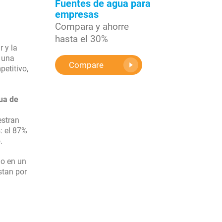
Fuentes de agua para
empresas
Compara y ahorre
hasta el 30%
 y la
 una
Compare
etitivo,
ua de
estran
: el 87%
.
do en un
stan por