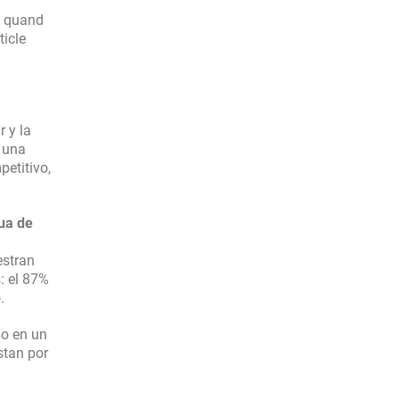
f quand
ticle
 y la
 una
etitivo,
ua de
estran
: el 87%
.
do en un
stan por