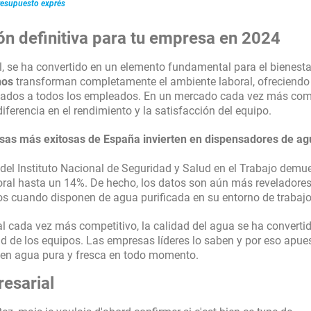
resupuesto exprés
 un excelente servicio que pone en
ando no tienes tiempo, te permite
ón definitiva para tu empresa en 2024
l, se ha convertido en un elemento fundamental para el bienestar
nos
transforman completamente el ambiente laboral, ofreciendo
atados a todos los empleados. En un mercado cada vez más comp
ferencia en el rendimiento y la satisfacción del equipo.
sas más exitosas de España invierten en
dispensadores de ag
 del Instituto Nacional de Seguridad y Salud en el Trabajo demu
oral hasta un 14%. De hecho, los datos son aún más reveladores
s cuando disponen de agua purificada en su entorno de trabajo
l cada vez más competitivo, la calidad del agua se ha converti
idad de los equipos. Las empresas líderes lo saben y por eso apue
en agua pura y fresca en todo momento.
resarial