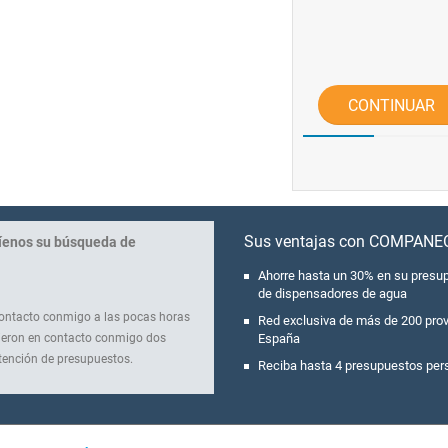
CONTINUAR
Sus ventajas con COMPANE
fíenos su búsqueda de
Ahorre hasta un 30% en su presup
de dispensadores de agua
contacto conmigo a las pocas horas
Red exclusiva de más de 200 pro
sieron en contacto conmigo dos
España
btención de presupuestos.
Reciba hasta 4 presupuestos per