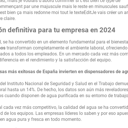
tez, mais je voulais d'abord confirmer si c'est bien ce type de
 commençant par une majuscule mais le reste en minuscules sau
t bien ça mais redonne moi tout le texteEditJe vais créer un ar
 claire.
ón definitiva para tu empresa en 2024
l, se ha convertido en un elemento fundamental para el bienestar
nos
transforman completamente el ambiente laboral, ofreciendo
atados a todos los empleados. En un mercado cada vez más comp
ferencia en el rendimiento y la satisfacción del equipo.
sas más exitosas de España invierten en
dispensadores de ag
 del Instituto Nacional de Seguridad y Salud en el Trabajo demu
oral hasta un 14%. De hecho, los datos son aún más reveladores
s cuando disponen de agua purificada en su entorno de trabajo
l cada vez más competitivo, la calidad del agua se ha converti
idad de los equipos. Las empresas líderes lo saben y por eso apue
en agua pura y fresca en todo momento.