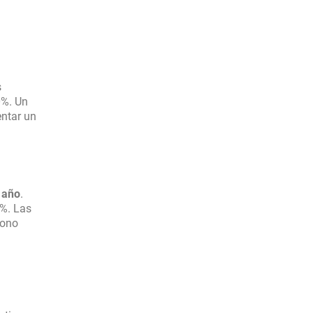
s
0%. Un
entar un
l año
.
0%. Las
bono