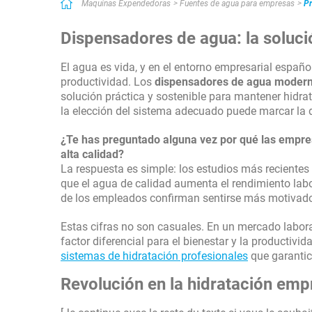
Maquinas Expendedoras
Fuentes de agua para empresas
P
Un buen servicio que resulta útil cuando se tiene poco tiempo. Es
contacto con los proveedores de los servicios que uno busca. Cu
Dispensadores de agua: la soluci
ponerte en contacto rápidamente.
El agua es vida, y en el entorno empresarial españo
productividad. Los
dispensadores de agua moder
solución práctica y sostenible para mantener hidr
la elección del sistema adecuado puede marcar la di
¿Te has preguntado alguna vez por qué las empre
alta calidad
?
La respuesta es simple: los estudios más recientes
que el agua de calidad aumenta el rendimiento lab
de los empleados confirman sentirse más motivado
Estas cifras no son casuales. En un mercado labora
factor diferencial para el bienestar y la productiv
sistemas de hidratación profesionales
que garantic
Revolución en la hidratación emp