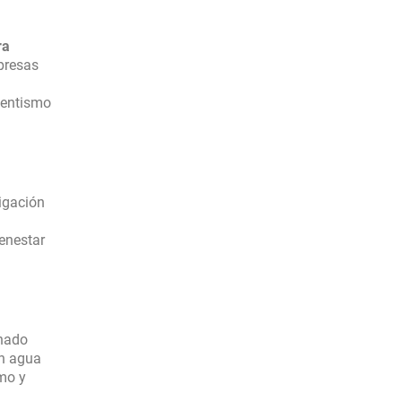
ra
presas
sentismo
tigación
ienestar
nado
un agua
mo y