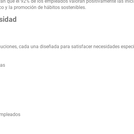
ran que el 92% de los empleados valoran positivamente las inici
co y la promoción de hábitos sostenibles.
sidad
uciones, cada una diseñada para satisfacer necesidades especí
nas
empleados