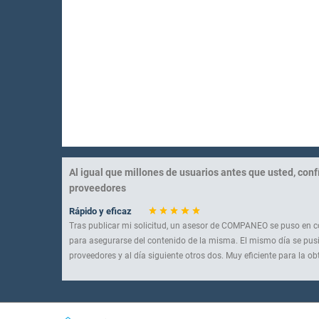
Al igual que millones de usuarios antes que usted, con
proveedores
Rápido y eficaz
Tras publicar mi solicitud, un asesor de COMPANEO se puso en 
para asegurarse del contenido de la misma. El mismo día se pu
proveedores y al día siguiente otros dos. Muy eficiente para la o
Un servicio que vale la pena conocer
Muy buena selección de empresas. Rápido y eficaz.
Sencillo y eficaz