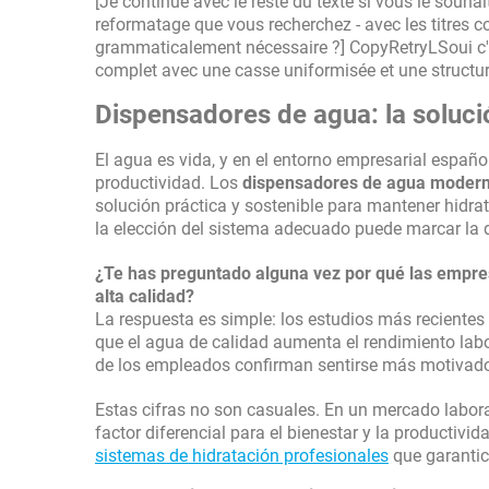
[Je continue avec le reste du texte si vous le souhai
reformatage que vous recherchez - avec les titres
grammaticalement nécessaire ?] CopyRetryLSoui c'es
complet avec une casse uniformisée et une structure
Dispensadores de agua: la soluci
El agua es vida, y en el entorno empresarial españo
productividad. Los
dispensadores de agua moder
solución práctica y sostenible para mantener hidr
la elección del sistema adecuado puede marcar la di
¿Te has preguntado alguna vez por qué las empre
alta calidad
?
La respuesta es simple: los estudios más recientes
que el agua de calidad aumenta el rendimiento lab
de los empleados confirman sentirse más motivado
Estas cifras no son casuales. En un mercado labora
factor diferencial para el bienestar y la productiv
sistemas de hidratación profesionales
que garantic