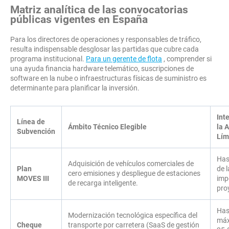
Matriz analítica de las convocatorias
públicas vigentes en España
Para los directores de operaciones y responsables de tráfico,
resulta indispensable desglosar las partidas que cubre cada
programa institucional.
Para un gerente de flota
, comprender si
una ayuda financia hardware telemático, suscripciones de
software en la nube o infraestructuras físicas de suministro es
determinante para planificar la inversión.
Int
Línea de
Ámbito Técnico Elegible
la 
Subvención
Lím
Has
Adquisición de vehículos comerciales de
Plan
de 
cero emisiones y despliegue de estaciones
MOVES III
imp
de recarga inteligente.
pro
Has
Modernización tecnológica específica del
máx
Cheque
transporte por carretera (SaaS de gestión