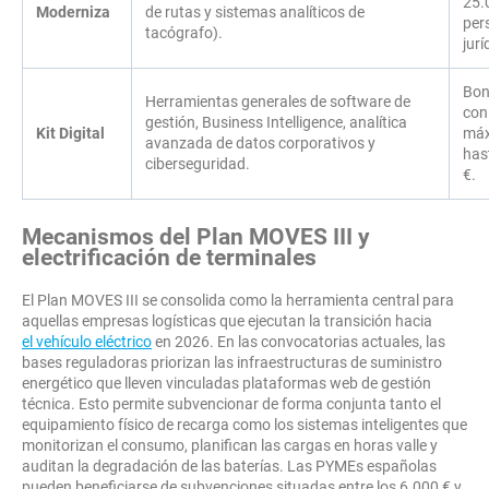
25.
Moderniza
de rutas y sistemas analíticos de
per
tacógrafo).
jurí
Bon
Herramientas generales de software de
con
gestión, Business Intelligence, analítica
Kit Digital
máx
avanzada de datos corporativos y
has
ciberseguridad.
€.
Mecanismos del Plan MOVES III y
electrificación de terminales
El Plan MOVES III se consolida como la herramienta central para
aquellas empresas logísticas que ejecutan la transición hacia
el vehículo eléctrico
en 2026. En las convocatorias actuales, las
bases reguladoras priorizan las infraestructuras de suministro
energético que lleven vinculadas plataformas web de gestión
técnica. Esto permite subvencionar de forma conjunta tanto el
equipamiento físico de recarga como los sistemas inteligentes que
monitorizan el consumo, planifican las cargas en horas valle y
auditan la degradación de las baterías. Las PYMEs españolas
pueden beneficiarse de subvenciones situadas entre los 6.000 € y