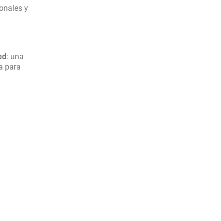
onales y
ed
: una
a para