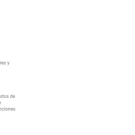
res y
itos de
e
anciones