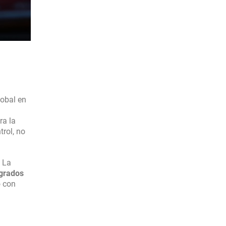
obal en
ra la
trol, no
. La
egrados
o con