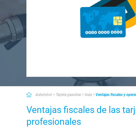
Automóvil
Tarjeta gasolina
Guía
Ventajas fiscales y opera
Ventajas fiscales de las ta
profesionales