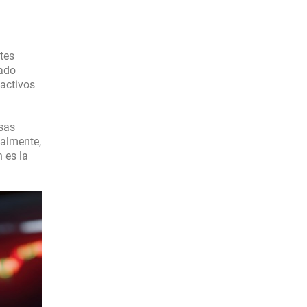
tes
ado
 activos
esas
nalmente,
 es la