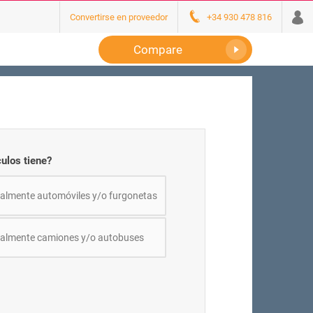
Convertirse en proveedor
+34 930 478 816
Compare
ulos tiene?
palmente automóviles y/o furgonetas
palmente camiones y/o autobuses