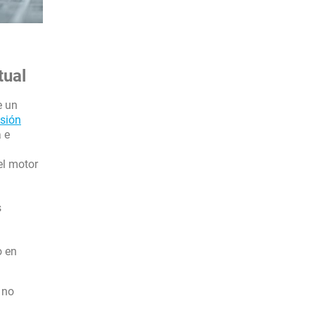
tual
e un
isión
a e
el motor
s
o en
 no