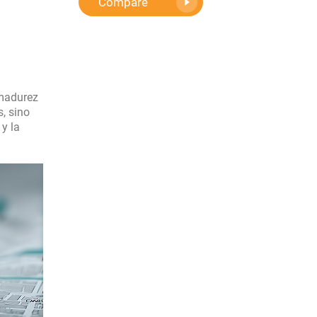
Compare
 madurez
s, sino
y la