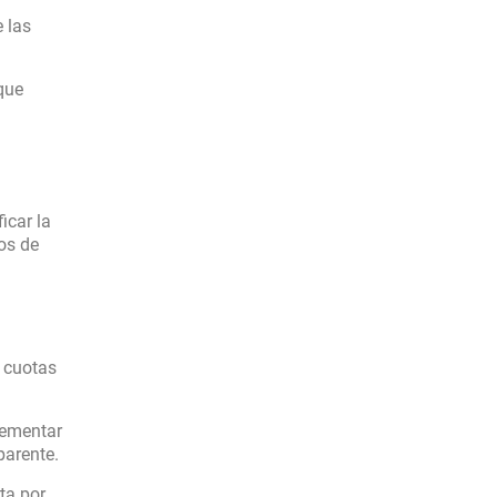
 las
que
icar la
os de
n cuotas
lementar
parente.
ta por