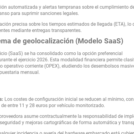
ión automatizada y alertas tempranas sobre el cumplimiento de
nso para suprimir sanciones legales.
ción precisa sobre los tiempos estimados de llegada (ETA), lo 
ientes mediante entregas transparentes.
stema de geolocalización (Modelo SaaS)
icio (SaaS) se ha consolidado como la opción preferencial
rante el ejercicio 2026. Esta modalidad financiera permite clasif
o operativo corriente (OPEX), eludiendo los desembolsos masiv
supuestaria mensual.
s:
Los costes de configuración inicial se reducen al mínimo, co
de entre 11 y 28 euros por vehículo monitorizado.
roveedora asume contractualmente la responsabilidad de imp
rseguridad y mejoras cartográficas de forma automática y trans
alquier incidencia o avería del hardware embarcado está cubier