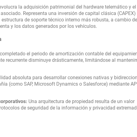
involucra la adquisición patrimonial del hardware telemático y el
asociado. Representa una inversión de capital clásica (CAPEX)
a estructura de soporte técnico interno más robusta, a cambio d
enta y los datos generados por los vehículos.
a
completado el periodo de amortización contable del equipamie
oste recurrente disminuye drásticamente, limitándose al manteni
lidad absoluta para desarrollar conexiones nativas y bidireccio
añía (como SAP, Microsoft Dynamics o Salesforce) mediante AP
corporativos:
Una arquitectura de propiedad resulta de un valor
protocolos de seguridad de la información y privacidad extrem