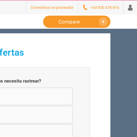
Convertirse en proveedor
+34 930 478 816
Compare
fertas
s necesita rastrear?