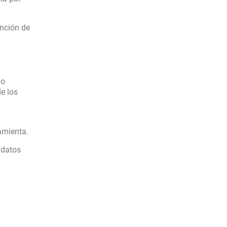
unción de
io
e los
amienta.
 datos