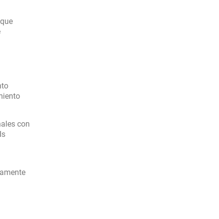
 que
e
nto
miento
nales con
Is
adamente