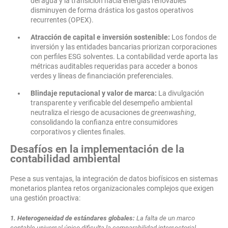
del agua y la transición hacia energías renovables
disminuyen de forma drástica los gastos operativos
recurrentes (OPEX).
Atracción de capital e inversión sostenible:
Los fondos de
inversión y las entidades bancarias priorizan corporaciones
con perfiles ESG solventes. La contabilidad verde aporta las
métricas auditables requeridas para acceder a bonos
verdes y líneas de financiación preferenciales.
Blindaje reputacional y valor de marca:
La divulgación
transparente y verificable del desempeño ambiental
neutraliza el riesgo de acusaciones de
greenwashing
,
consolidando la confianza entre consumidores
corporativos y clientes finales.
Desafíos en la implementación de la
contabilidad ambiental
Pese a sus ventajas, la integración de datos biofísicos en sistemas
monetarios plantea retos organizacionales complejos que exigen
una gestión proactiva:
1. Heterogeneidad de estándares globales:
La falta de un marco
contable universal único dificulta la comparabilidad intersectorial,