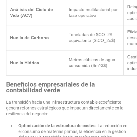
Rein
Análisis del Ciclo de
Impacto multifactorial por
opti
Vida (ACV)
fase operativa
audit
Efici
Toneladas de $CO_2$
Huella de Carbono
desca
equivalente ($tCO_2e$)
memo
Gest
Metros cúbicos de agua
Huella Hídrica
opti
consumida ($m^3$)
indus
Beneficios empresariales de la
contabilidad verde
La transición hacia una infraestructura contable ecoeficiente
genera retornos estratégicos que impactan directamente en la
resiliencia del negocio:
Optimización de la estructura de costes:
La reducción en
el consumo de materias primas, la eficiencia en la gestión