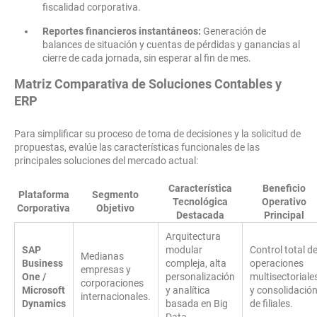
fiscalidad corporativa.
Reportes financieros instantáneos:
Generación de
balances de situación y cuentas de pérdidas y ganancias al
cierre de cada jornada, sin esperar al fin de mes.
Matriz Comparativa de Soluciones Contables y
ERP
Para simplificar su proceso de toma de decisiones y la solicitud de
propuestas, evalúe las características funcionales de las
principales soluciones del mercado actual:
Característica
Beneficio
Plataforma
Segmento
Tecnológica
Operativo
Corporativa
Objetivo
Destacada
Principal
Arquitectura
SAP
modular
Control total d
Medianas
Business
compleja, alta
operaciones
empresas y
One /
personalización
multisectoriale
corporaciones
Microsoft
y analítica
y consolidació
internacionales.
Dynamics
basada en Big
de filiales.