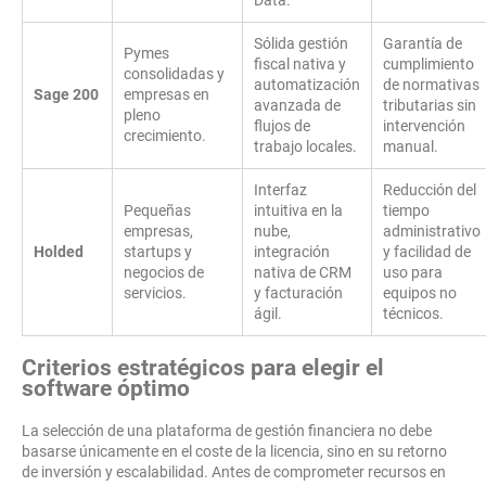
Data.
Sólida gestión
Garantía de
Pymes
fiscal nativa y
cumplimiento
consolidadas y
automatización
de normativas
Sage 200
empresas en
avanzada de
tributarias sin
pleno
flujos de
intervención
crecimiento.
trabajo locales.
manual.
Interfaz
Reducción del
Pequeñas
intuitiva en la
tiempo
empresas,
nube,
administrativo
Holded
startups y
integración
y facilidad de
negocios de
nativa de CRM
uso para
servicios.
y facturación
equipos no
ágil.
técnicos.
Criterios estratégicos para elegir el
software óptimo
La selección de una plataforma de gestión financiera no debe
basarse únicamente en el coste de la licencia, sino en su retorno
de inversión y escalabilidad. Antes de comprometer recursos en